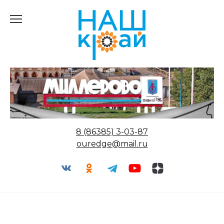
Перейти
к
содержанию
8 (86385) 3-03-87
ouredge@mail.ru