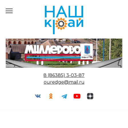
Перейти
к
содержанию
8 (86385) 3-03-87
ouredge@mail.ru