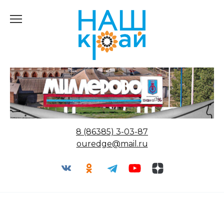
Перейти
к
содержанию
8 (86385) 3-03-87
ouredge@mail.ru