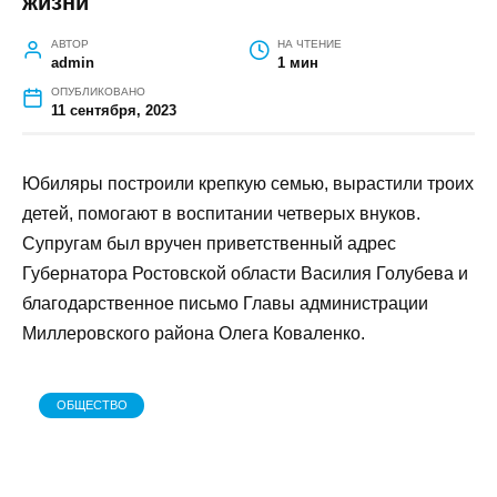
ГЛАВНАЯ
»
ОБЩЕСТВО
»
СУПРУГИ ИВАН ФЕДОРОВИЧ И
ЛЮБОВЬ ПАВЛОВНА ЛУЗАНОВЫ МИЛЛЕРОВСКОГО РАЙОНА
ОТМЕТИЛИ 45-ЛЕТИЕ СОВМЕСТНОЙ ЖИЗНИ
Супруги Иван Федорович и Любовь
Павловна Лузановы Миллеровского
района отметили 45-летие
совместной жизни
АВТОР
НА ЧТЕНИЕ
admin
1 мин
ОПУБЛИКОВАНО
11 сентября, 2023
Юбиляры построили крепкую семью,
вырастили троих детей, помогают в
воспитании четверых внуков. Супругам был
вручен приветственный адрес Губернатора
Ростовской области Василия Голубева и