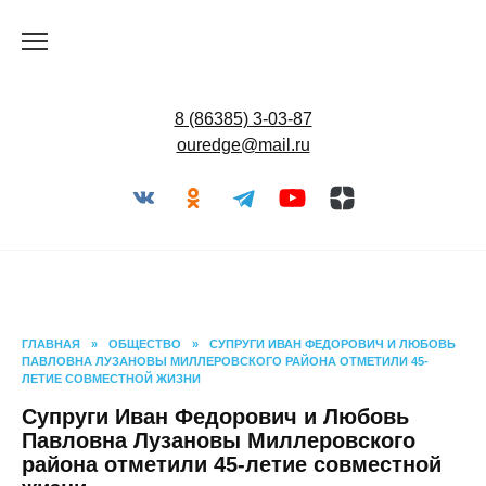
Перейти
к
содержанию
8 (86385) 3-03-87
ouredge@mail.ru