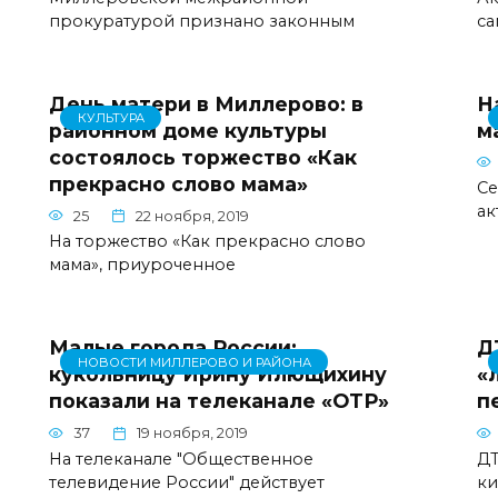
прокуратурой признано законным
са
День матери в Миллерово: в
Н
КУЛЬТУРА
районном доме культуры
м
состоялось торжество «Как
прекрасно слово мама»
Се
ак
25
22 ноября, 2019
На торжество «Как прекрасно слово
мама», приуроченное
Малые города России:
Д
НОВОСТИ МИЛЛЕРОВО И РАЙОНА
кукольницу Ирину Илющихину
«
показали на телеканале «ОТР»
п
37
19 ноября, 2019
На телеканале "Общественное
ДТ
телевидение России" действует
ки