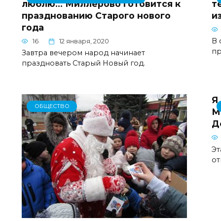
люблю… Миллерово готовится к
т
празднованию Старого нового
и
года
В 
16
12 января, 2020
п
Завтра вечером народ начинает
праздновать Старый Новый год.
Я
ОБЩЕСТВО
М
Д
Эт
от