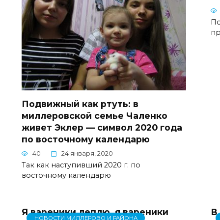
По
пр
Подвижный как ртуть: в
миллеровской семье Чаленко
живет Эклер — символ 2020 года
по восточному календарю
40
24 января, 2020
Так как наступивший 2020 г. по
восточному календарю
Я вареники леплю, я вареники
В
НОВОСТИ МИЛЛЕРОВО И РАЙОНА