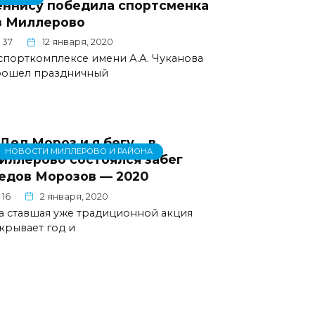
еннису победила спортсменка
з Миллерово
37
12 января, 2020
спорткомплексе имени А.А. Чуканова
рошел праздничный
 Дед Мороз и я бегу… в
НОВОСТИ МИЛЛЕРОВО И РАЙОНА
иллерово состоялся забег
едов Морозов — 2020
16
2 января, 2020
а ставшая уже традиционной акция
крывает год и