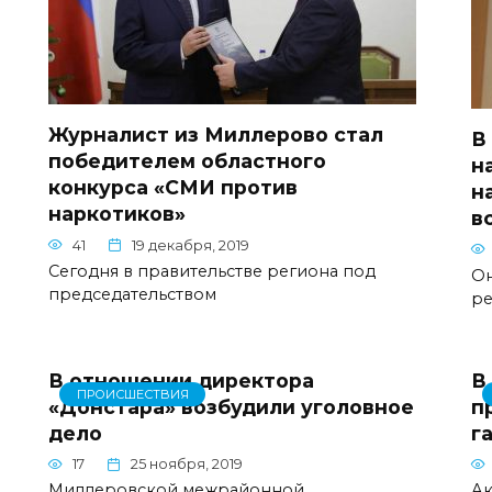
Журналист из Миллерово стал
В
победителем областного
н
конкурса «СМИ против
н
наркотиков»
в
41
19 декабря, 2019
Сегодня в правительстве региона под
Он
председательством
ре
В отношении директора
В
ПРОИСШЕСТВИЯ
«Донстара» возбудили уголовное
п
дело
г
17
25 ноября, 2019
Миллеровской межрайонной
Ак