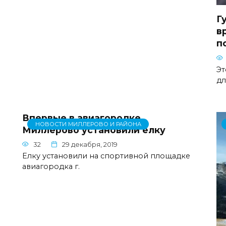
Г
в
п
Эт
дл
Впервые в авиагородке
НОВОСТИ МИЛЛЕРОВО И РАЙОНА
Миллерово установили елку
32
29 декабря, 2019
Елку установили на спортивной площадке
авиагородка г.