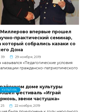
 Миллерово впервые прошел
аучно-практический семинар,
а который собрались казаки со
сего Дона
39
29 ноября, 2019
 назывался «Педагогические условия
ализации гражданско-патриотического
 районном доме культуры
КУЛЬТУРА
рошел фестиваль «Играй
армонь, звени частушка»
25
22 ноября, 2019
ция была приурочена к году народного