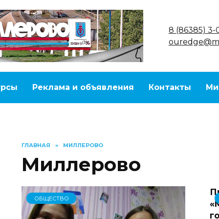
8 (86385) 3-
ouredge@ma
урсы
Реклама и объявления
Контакты
Ми
ГЛАВНАЯ
»
МИЛЛЕРОВО
Миллерово
П
ОБЩЕСТВО
«
г