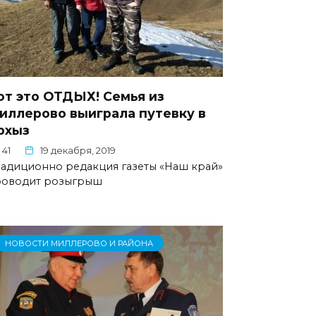
от это ОТДЫХ! Семья из
иллерово выиграла путевку в
рхыз
41
19 декабря, 2019
адиционно редакция газеты «Наш край»
роводит розыгрыш
НОВОСТИ МИЛЛЕРОВО И РАЙОНА