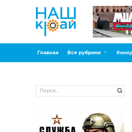
Перейти
к
содержанию
Главная
Все рубрики
Конк
Search
for: