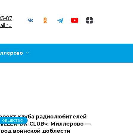
03-87
il.ru
ллерово
роект клуба радиолюбителей
ОБЩЕСТВО
MILLER-DX-CLUB»: Миллерово —
ород воинской доблести