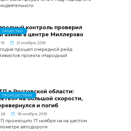
модеятельного
ародный контроль проверил
ОБЩЕСТВО
агазины в центре Миллерово
16
21 ноября, 2019
годня прошел очередной рейд
тивистов проекта «Народный
ТП в Ростовской области:
ПРОИСШЕСТВИЯ
летел» на большой скорости,
еревернулся и погиб
26
18 ноября, 2019
П произошло 17 ноября на на шестом
лометре автодороги