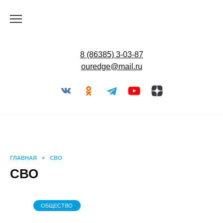
Перейти
к
содержанию
8 (86385) 3-03-87
ouredge@mail.ru