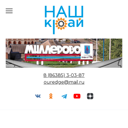
Перейти
к
содержанию
8 (86385) 3-03-87
ouredge@mail.ru