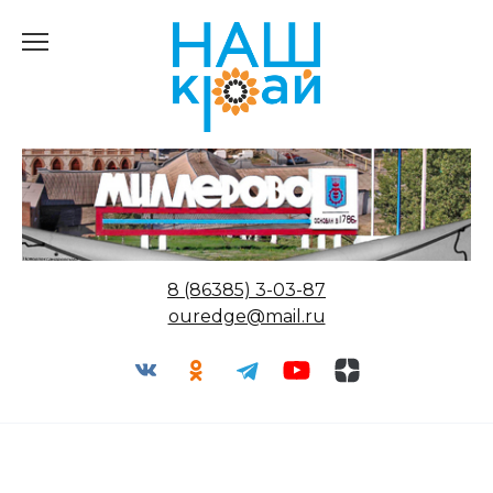
Перейти
к
содержанию
8 (86385) 3-03-87
ouredge@mail.ru