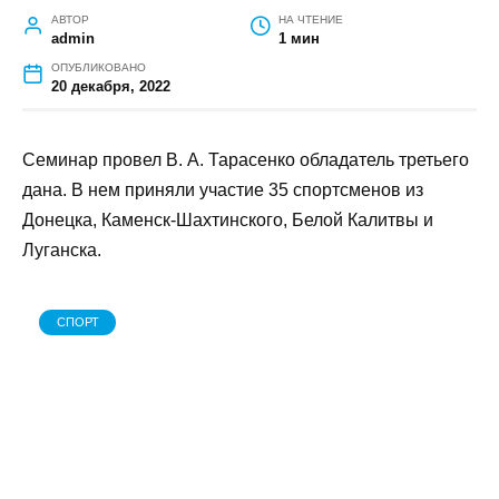
В Донецке прошел семинар по
каратэ под руководством тренера
преподавателя Миллеровской
ДЮСШ
АВТОР
НА ЧТЕНИЕ
admin
1 мин
ОПУБЛИКОВАНО
20 декабря, 2022
Семинар провел В. А. Тарасенко обладатель
третьего дана. В нем приняли участие 35
спортсменов из Донецка, Каменск-
Шахтинского, Белой Калитвы и Луганска.
СПОРТ