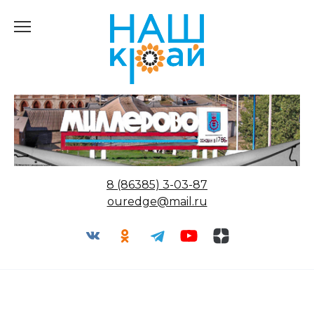
Перейти
к
содержанию
8 (86385) 3-03-87
ouredge@mail.ru