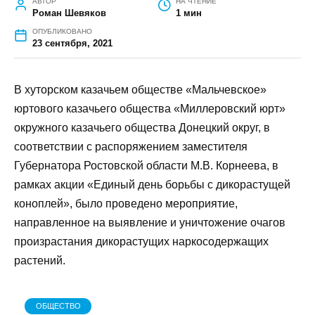
ГЛАВНАЯ
»
ОБЩЕСТВО
»
В МАЛЬЧЕВСКОЙ КАЗАКИ УНИЧТОЖИЛИ
БОЛЕЕ 100 КИЛОГРАММОВ ДИКОРАСТУЩЕЙ КОНОПЛИ
В Мальчевской казаки уничтожили
более 100 килограммов дикорастущей
конопли
АВТОР
НА ЧТЕНИЕ
Роман Шевяков
1 мин
ОПУБЛИКОВАНО
23 сентября, 2021
В хуторском казачьем обществе «Мальчевское»
юртового казачьего общества «Миллеровский юрт»
окружного казачьего общества Донецкий округ, в
соответствии с распоряжением заместителя
Губернатора Ростовской области М.В. Корнеева, в
рамках акции «Единый день борьбы с дикорастущей
коноплей», было проведено мероприятие,