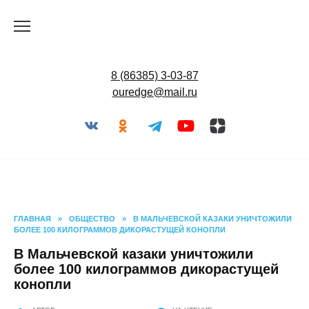
Перейти
к
содержанию
8 (86385) 3-03-87
ouredge@mail.ru