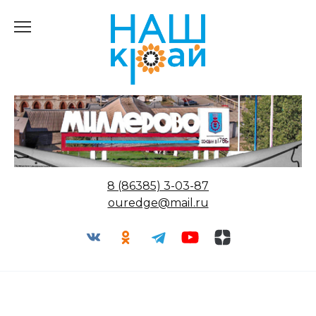
Перейти
к
содержанию
8 (86385) 3-03-87
ouredge@mail.ru