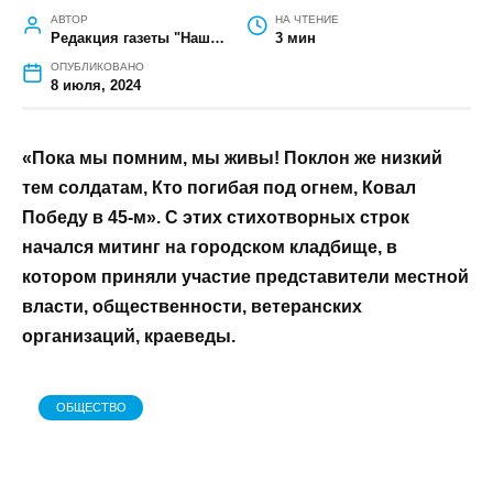
ГЛАВНАЯ
»
ОБЩЕСТВО
»
В МИЛЛЕРОВО ПРОШЕЛ МИТИНГ В
ПАМЯТЬ О ВЕТЕРАНЕ ВЕЛИКОЙ ОТЕЧЕСТВЕННОЙ ВОЙНЫ С.О.
СИНЕЛЬНИКОВЕ
В Миллерово прошел митинг в
память о ветеране Великой
Отечественной войны С.О.
Синельникове
АВТОР
НА ЧТЕНИЕ
Редакция газеты "Наш край"
3 мин
ОПУБЛИКОВАНО
8 июля, 2024
«Пока мы помним, мы живы! Поклон же
низкий тем солдатам, Кто погибая под
огнем, Ковал Победу в 45-м». С этих
стихотворных строк начался митинг на
городском кладбище, в котором приняли