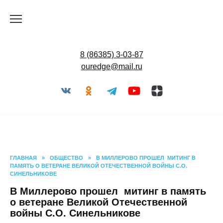
Перейти
к
содержанию
8 (86385) 3-03-87
ouredge@mail.ru