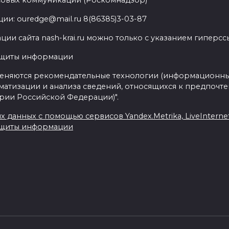
совых коммуникаций (Роскомнадзор)
ии: ouredge@mail.ru 8(86385)3-03-87
ии сайта nash-krai.ru можно только с указанием гиперс
ащиты информации
еняются рекомендательные технологии (информационны
матизации и анализа сведений, относящихся к предпочте
ории Российской Федерации)".
данных с помощью сервисов Yandex.Metrika, LiveInternet,
ащиты информации