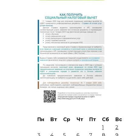
Пн
Вт
Ср
Чт
Пт
Сб
Вс
1
2
3
4
5
6
7
8
9