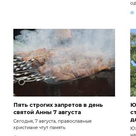
од
Пять строгих запретов в день
Ю
святой Анны 7 августа
с
д
Сегодня, 7 августа, православные
христиане чтут память
Юж
на