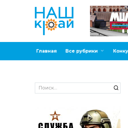
Перейти
к
содержанию
Главная
Все рубрики
Конк
Search
for: