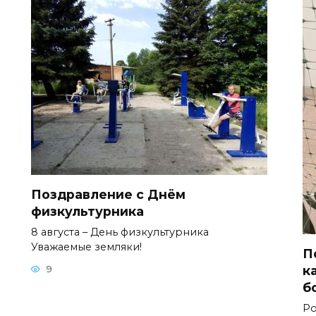
Поздравление с Днём
физкультурника
8 августа – День физкультурника
Уважаемые земляки!
П
к
9
б
Ро