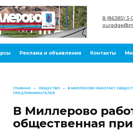
8 (86385) 3-
ouredge@ma
урсы
Реклама и объявления
Контакты
Ми
ГЛАВНАЯ
»
ОБЩЕСТВО
»
В МИЛЛЕРОВО РАБОТАЕТ ОБЩЕС
ПРЕДПРИНИМАТЕЛЕЙ
В Миллерово рабо
общественная при