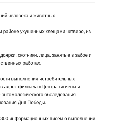
ОПУБЛИКОВАНО
21 апреля, 2021
ий человека и животных.
м районе укушенных клещами четверо, из
ярки, скотники, лица, занятые в забое и
йственных работах.
ности выполнения истребительных
в адрес филиала «Центра гигиены и
 энтомологического обследования
днования Дня Победы.