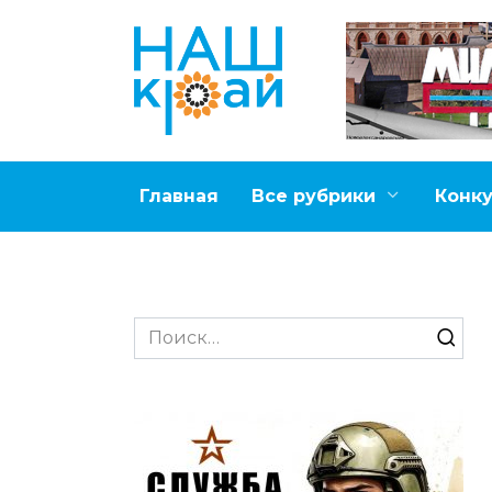
Перейти
к
содержанию
Главная
Все рубрики
Конк
Search
for: