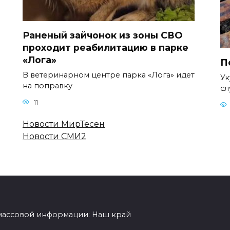
Раненый зайчонок из зоны СВО
проходит реабилитацию в парке
«Лога»
П
В ветеринарном центре парка «Лога» идет
Ук
на поправку
сл
11
Новости МирТесен
Новости СМИ2
 массовой информации: Наш край