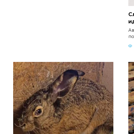
С
и
Ав
по