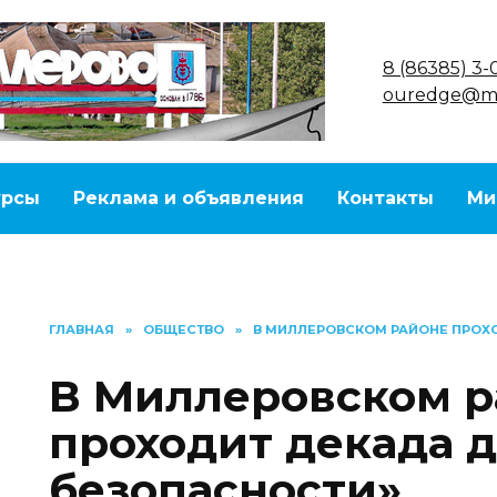
8 (86385) 3-
ouredge@ma
урсы
Реклама и объявления
Контакты
Ми
ГЛАВНАЯ
»
ОБЩЕСТВО
»
В МИЛЛЕРОВСКОМ РАЙОНЕ ПРОХ
В Миллеровском р
проходит декада 
безопасности»