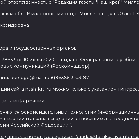
ой ответственностью "Редакция газеты "Наш край" Милл
ская обл., Миллеровский р-н, г. Миллерово, ул. 20 лет РК
лександровна
ра и государственных органов:
8653 от 10 июля 2020 г., выдано Федеральной службой п
совых коммуникаций (Роскомнадзор)
ии: ouredge@mail.ru 8(86385)3-03-87
ии сайта nash-krai.ru можно только с указанием гиперс
ащиты информации
еняются рекомендательные технологии (информационны
матизации и анализа сведений, относящихся к предпочте
ории Российской Федерации)".
данных с помощью сервисов Yandex.Metrika, LiveInternet,