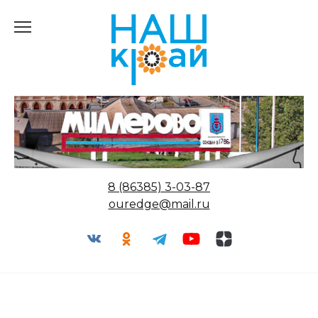
Перейти
к
содержанию
8 (86385) 3-03-87
ouredge@mail.ru