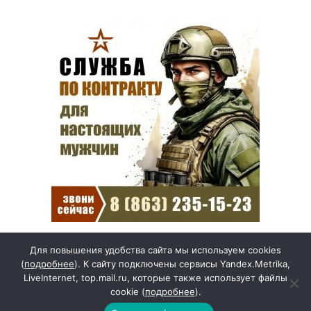
Для повышения удобства сайта мы используем cookies
(
подробнее
). К сайту подключены сервисы Yandex.Metrika,
Рак начинается не с боли:
LiveInternet, top.mail.ru, которые также использует файлы
онколог назвал первый
cookie (
подробнее
).
«тихий» признак болезни