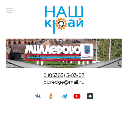
Перейти
к
содержанию
8 (86385) 3-03-87
ouredge@mail.ru