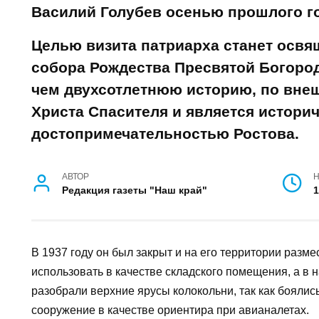
27 октября донскую столицу пос
и всея Руси Кирилл. В Ростов е
Меркурий и Василий Голубев осе
Целью визита патриарха станет
реконструированного собора Ро
Богородицы. Храм насчитывает 
историю, по внешнему виду нап
Спасителя и является историчес
достопримечательностью Ростов
АВТОР
Редакция газеты "Наш край"
В 1937 году он был закрыт и на его территории