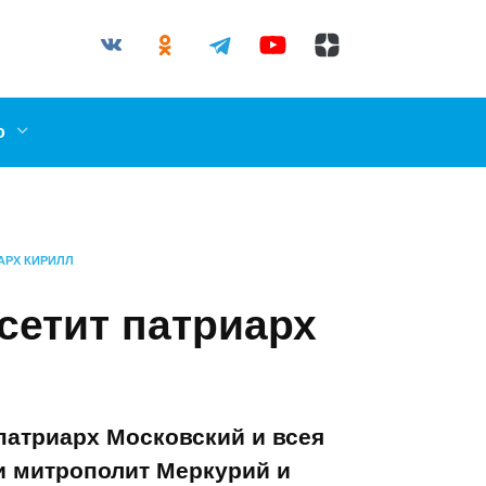
03-87
il.ru
ллерово
ПАТРИАРХ КИРИЛЛ
посетит