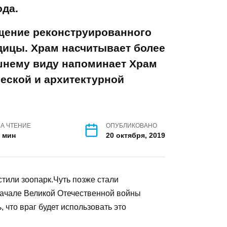
етит патриарх Московский
го пригласили митрополит
нью прошлого года.
 освящение
ждества Пресвятой
более чем двухсотлетнюю
оминает Храм Христа
кой и архитектурной
а.
НА ЧТЕНИЕ
ОПУБЛИКОВАНО
1 мин
20 октября, 2019
 разместили зоопарк.Чуть позже стали