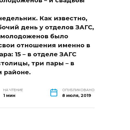
олодоженов – и свадьбы
недельник. Как известно,
очий день у отделов ЗАГС,
х молодоженов было
 свои отношения именно в
ра: 15 – в отделе ЗАГС
толицы, три пары – в
м районе.
НА ЧТЕНИЕ
ОПУБЛИКОВАНО
1 мин
8 июля, 2019