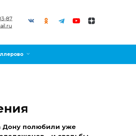
03-87
il.ru
ллерово
ения
а Дону полюбили уже