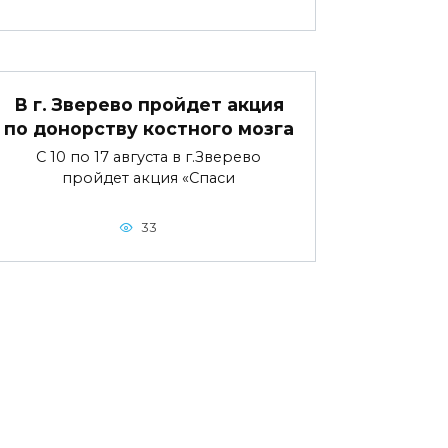
В г. Зверево пройдет акция
по донорству костного мозга
С 10 по 17 августа в г.Зверево
пройдет акция «Спаси
33