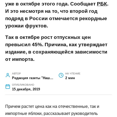
ГЛАВНАЯ
»
ОБЩЕСТВО
»
В РОССИИ СОБРАЛИ РЕКОРДНЫЙ
УРОЖАЙ ЯБЛОК, А ЦЕНА НА НИХ ВСЁ РАВНО РАСТЕТ
В России собрали рекордный урожай
яблок, а цена на них всё равно растет
Оптовая цена на яблоки резко выросла
уже в октябре этого года. Сообщает
РБК
.
И это несмотря на то, что второй год
подряд в России отмечается рекордные
урожаи фруктов.
Так в октябре рост отпускных цен
превысил 45%. Причина, как утверждает
издание, в сохраняющейся зависимости
от импорта.
АВТОР
НА ЧТЕНИЕ