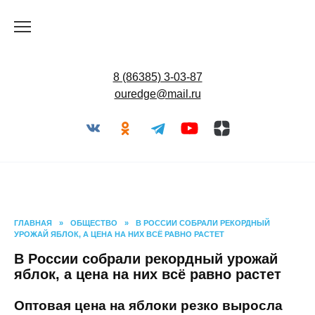
Перейти
к
содержанию
8 (86385) 3-03-87
ouredge@mail.ru