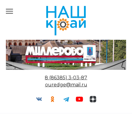
Перейти
к
содержанию
8 (86385) 3-03-87
ouredge@mail.ru