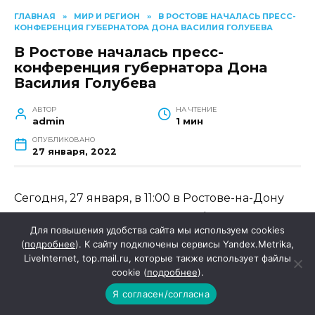
ГЛАВНАЯ
»
МИР И РЕГИОН
»
В РОСТОВЕ НАЧАЛАСЬ ПРЕСС-
КОНФЕРЕНЦИЯ ГУБЕРНАТОРА ДОНА ВАСИЛИЯ ГОЛУБЕВА
В Ростове началась пресс-
конференция губернатора Дона
Василия Голубева
АВТОР
НА ЧТЕНИЕ
admin
1 мин
ОПУБЛИКОВАНО
27 января, 2022
Сегодня, 27 января, в 11:00 в Ростове-на-Дону
началась ежегодная пресс-конференция
Для повышения удобства сайта мы используем cookies
губернатора Ростовской области Василия
(
подробнее
). К сайту подключены сервисы Yandex.Metrika,
Голубева. Тема встречи – итоги социально-
LiveInternet, top.mail.ru, которые также использует файлы
cookie (
подробнее
).
экономического развития донского края в
прошлом году и планы на 2022 год.
Я согласен/согласна