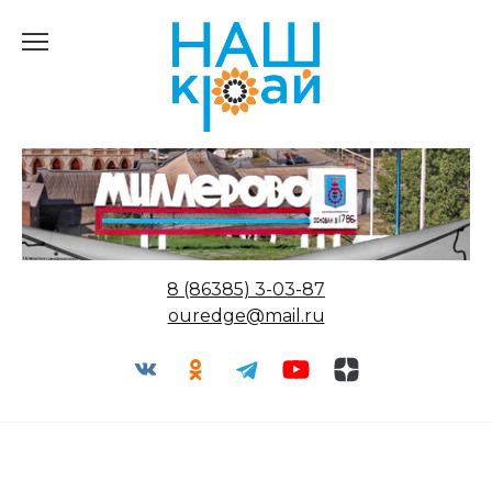
Перейти
к
содержанию
8 (86385) 3-03-87
ouredge@mail.ru