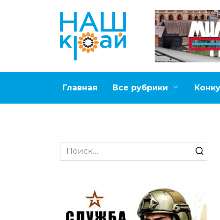
Перейти
к
содержанию
Главная
Все рубрики
Конк
Search
for: