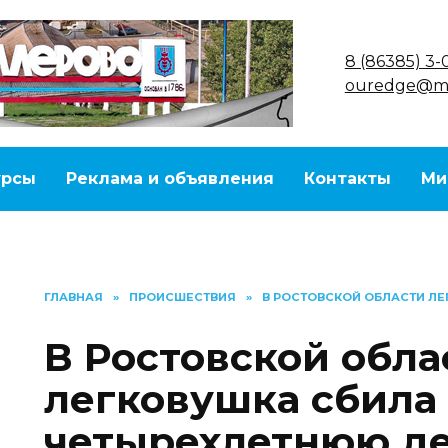
8 (86385) 3-
ouredge@ma
урсы
Реклама и объявления
Контакты
Ми
ГЛАВНАЯ
»
ПРОИСШЕСТВИЯ
»
В РОСТОВСКОЙ ОБЛАСТИ Л
В Ростовской обла
легковушка сбила
четырехлетнюю д