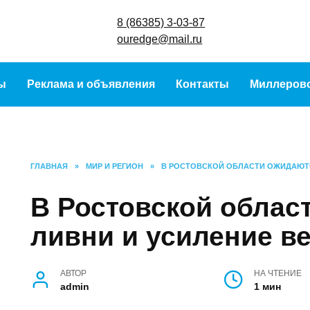
8 (86385) 3-
ouredge@ma
урсы
Реклама и объявления
Контакты
Ми
ГЛАВНАЯ
»
МИР И РЕГИОН
»
В РОСТОВСКОЙ ОБЛАСТИ ОЖИ
В Ростовской обл
ливни и усиление 