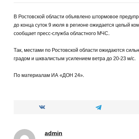
АВТОР
НА ЧТЕНИЕ
admin
1 мин
В Ростовской области объявлено штормовое 
Ростгидрометцентра, до конца суток 9 июля в
явлений непогоды. Об этом сообщает пресс-сл
Так, местами по Ростовской области ожидаютс
с грозой, градом и шквалистым усилением ветр
По материалам ИА «ДОН 24».