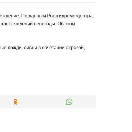
ОПУБЛИКОВАНО
9 июля, 2021
предупреждение. По данным
 регионе ожидается целый комплекс
ужба областного МЧС.
я сильные дожди, ливни в сочетании
а до 20-23 м/с.