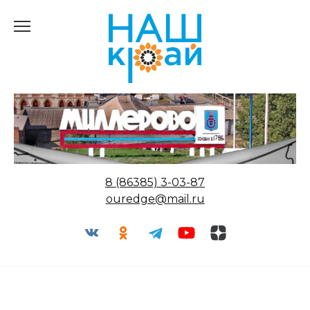
Перейти
к
содержанию
8 (86385) 3-03-87
ouredge@mail.ru