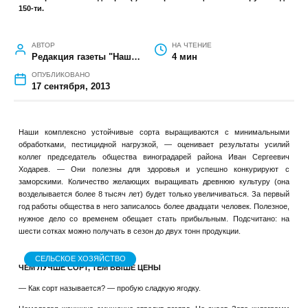
ГЛАВНАЯ
»
СЕЛЬСКОЕ ХОЗЯЙСТВО
»
ВИНОГРАДНЫЙ СЕЗОН В
РАЗГАРЕ
Виноградный сезон в разгаре
Горы янтарных, розовых, фиолетовых кистей винограда заполонили
прилавки миллеровских рынков. На выбор - по цвету, вкусу. Вес
некоторых кистей - до трех (!) килограммов. Цена - от 40 рублей до
150-ти.
АВТОР
НА ЧТЕНИЕ
Редакция газеты "Наш край"
4 мин
ОПУБЛИКОВАНО
17 сентября, 2013
Наши комплексно устойчивые сорта выращиваются с минимальными
обработками, пестицидной нагрузкой, — оценивает результаты усилий
коллег председатель общества виноградарей района Иван Сергеевич
Ходарев. — Они полезны для здоровья и успешно конкурируют с
заморскими. Количество желающих выращивать древнюю культуру (она
возделывается более 8 тысяч лет) будет только увеличиваться. За первый