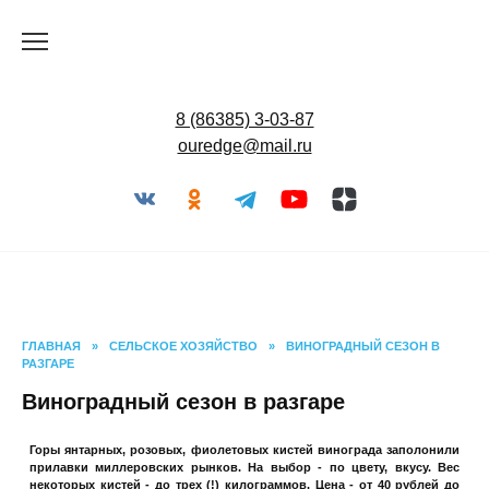
Перейти
к
содержанию
8 (86385) 3-03-87
ouredge@mail.ru