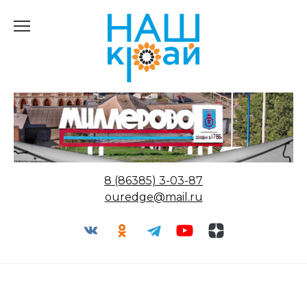
Перейти
к
содержанию
8 (86385) 3-03-87
ouredge@mail.ru