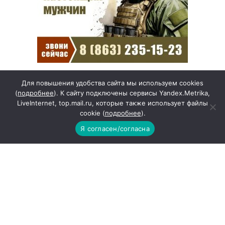
Для повышения удобства сайта мы используем cookies
(
подробнее
). К сайту подключены сервисы Yandex.Metrika,
Какие товары пропадут
LiveInternet, top.mail.ru, которые также использует файлы
из магазинов с 1 августа
cookie (
подробнее
).
2026 года
Я согласен/согласна
другие города →
Погода на 10 дней →