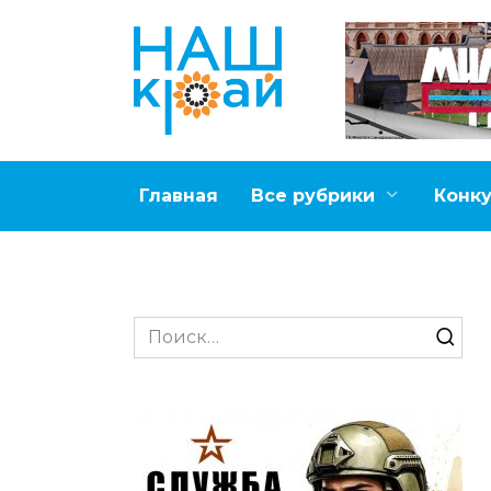
Перейти
к
содержанию
Главная
Все рубрики
Конк
Search
for: