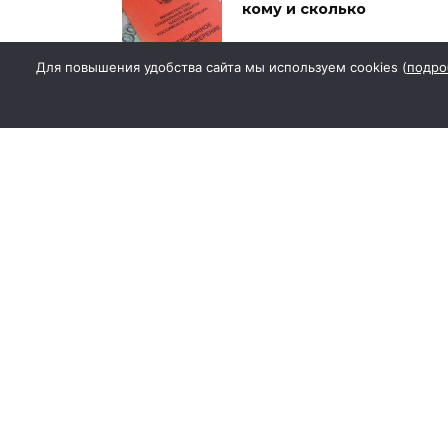
кому и сколько
Для повышения удобства сайта мы используем cookies (
подро
Ростов-на-Дону
вошел в топ-5
городов по
исторической
застройке
В Ростовской
области фиксируют
заболевания
крымской
геморрагической
лихорадкой