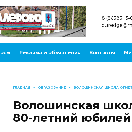
8 (86385) 3-
ouredge@ma
урсы
Реклама и объявления
Контакты
Ми
ГЛАВНАЯ
»
ОБРАЗОВАНИЕ
»
ВОЛОШИНСКАЯ ШКОЛА ОТМЕТ
Волошинская школ
80-летний юбилей