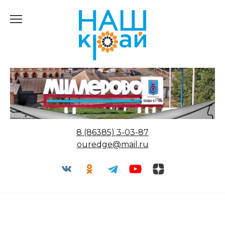
Перейти
к
содержанию
8 (86385) 3-03-87
ouredge@mail.ru