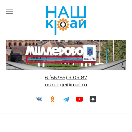
Перейти
к
содержанию
8 (86385) 3-03-87
ouredge@mail.ru