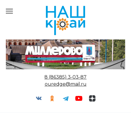
Перейти
к
содержанию
8 (86385) 3-03-87
ouredge@mail.ru