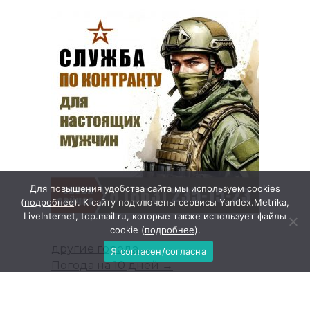
Для повышения удобства сайта мы используем cookies
(
подробнее
). К сайту подключены сервисы Yandex.Metrika,
LiveInternet, top.mail.ru, которые также использует файлы
cookie (
подробнее
).
другие города →
Я согласен/согласна
Погода на 10 дней →