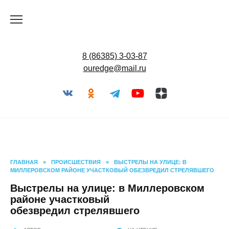
Перейти
к
содержанию
8 (86385) 3-03-87
ouredge@mail.ru