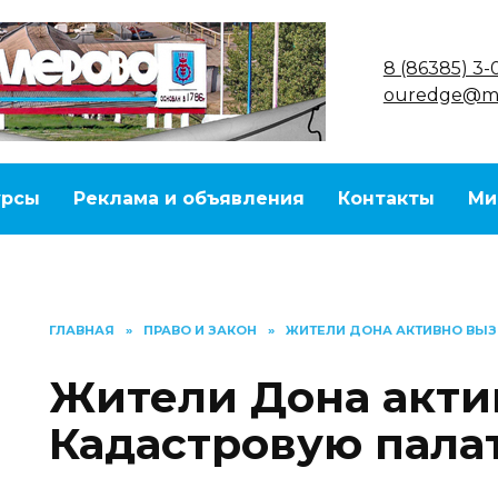
8 (86385) 3-
ouredge@ma
урсы
Реклама и объявления
Контакты
Ми
ГЛАВНАЯ
»
ПРАВО И ЗАКОН
»
ЖИТЕЛИ ДОНА АКТИВНО ВЫ
Жители Дона акти
Кадастровую пала