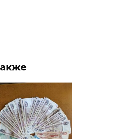
"
также