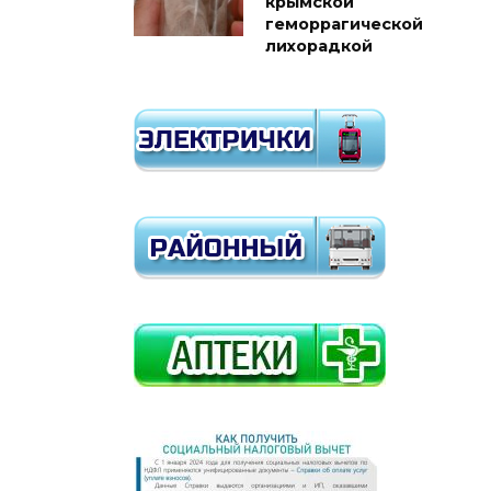
крымской
геморрагической
лихорадкой