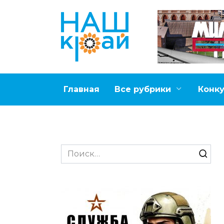
Перейти
к
содержанию
Главная
Все рубрики
Конк
Search
for: