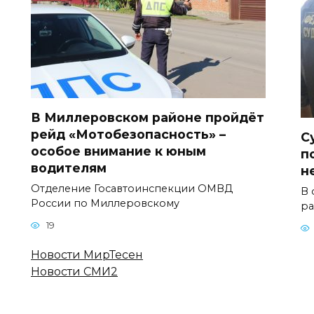
В Миллеровском районе пройдёт
рейд «Мотобезопасность» –
С
особое внимание к юным
п
водителям
н
Отделение Госавтоинспекции ОМВД
В 
России по Миллеровскому
ра
19
Новости МирТесен
Новости СМИ2