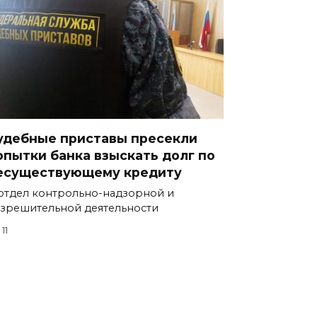
удебные приставы пресекли
опытки банка взыскать долг по
есуществующему кредиту
отдел контрольно-надзорной и
зрешительной деятельности
11