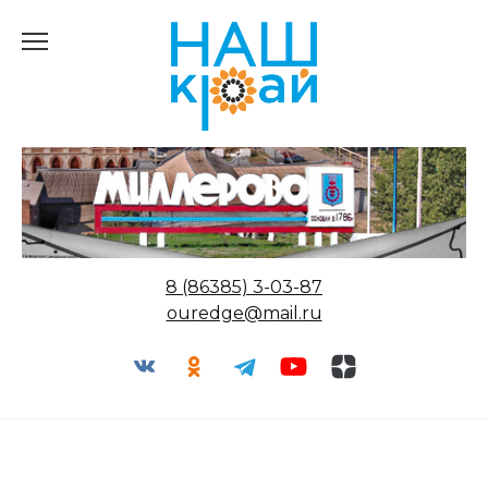
Перейти
к
содержанию
8 (86385) 3-03-87
ouredge@mail.ru