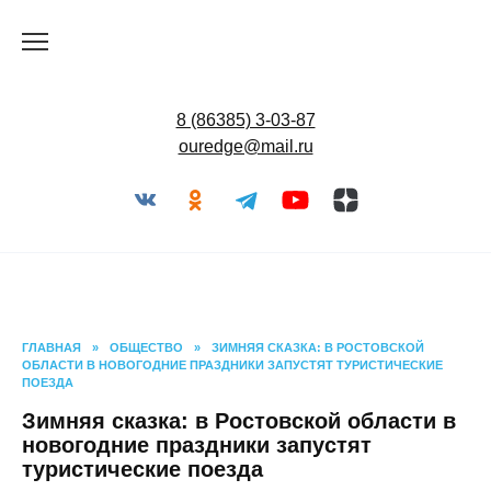
Перейти
к
содержанию
8 (86385) 3-03-87
ouredge@mail.ru