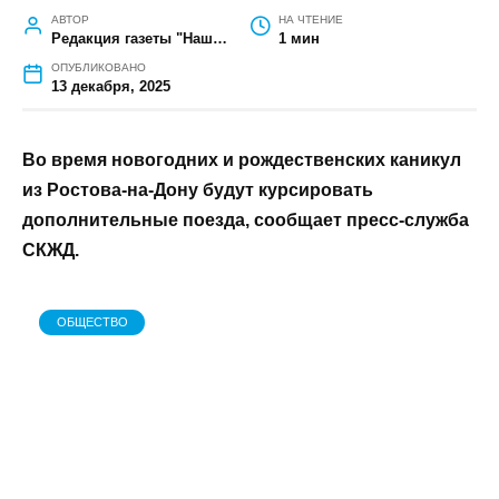
ГЛАВНАЯ
»
ОБЩЕСТВО
»
ЗИМНЯЯ СКАЗКА: В РОСТОВСКОЙ
ОБЛАСТИ В НОВОГОДНИЕ ПРАЗДНИКИ ЗАПУСТЯТ ТУРИСТИЧЕСКИЕ
ПОЕЗДА
Зимняя сказка: в Ростовской области в
новогодние праздники запустят
туристические поезда
АВТОР
НА ЧТЕНИЕ
Редакция газеты "Наш край"
1 мин
ОПУБЛИКОВАНО
13 декабря, 2025
Во время новогодних и рождественских каникул
из Ростова-на-Дону будут курсировать
дополнительные поезда, сообщает пресс-служба
СКЖД.
ОБЩЕСТВО