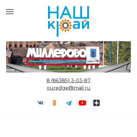
Перейти
к
содержанию
8 (86385) 3-03-87
ouredge@mail.ru