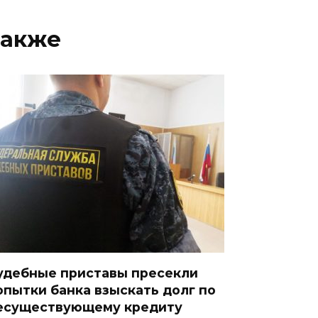
также
удебные приставы пресекли
опытки банка взыскать долг по
есуществующему кредиту