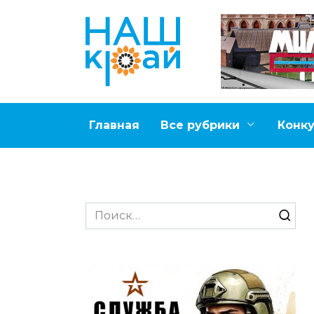
Перейти
к
содержанию
Главная
Все рубрики
Конк
Search
for: