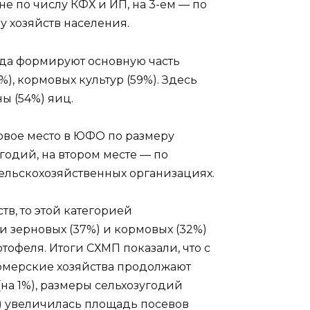
ане по числу КФХ и ИП, на 3-ем — по
у хозяйств населения.
ода формируют основную часть
%), кормовых культур (59%). Здесь
ы (54%) яиц.
рвое место в ЮФО по размеру
одий, на втором месте — по
ельскохозяйственных организациях.
тв, то этой категорией
и зерновых (37%) и кормовых (32%)
тофеля. Итоги СХМП показали, что с
фермерские хозяйства продолжают
на 1%), размеры сельхозугодий
9%) увеличилась площадь посевов