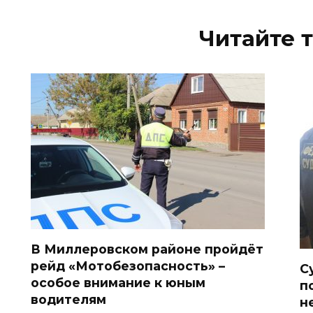
Читайте 
В Миллеровском районе пройдёт
рейд «Мотобезопасность» –
С
особое внимание к юным
п
водителям
н