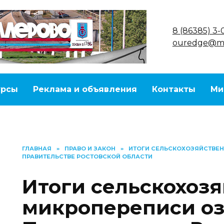
8 (86385) 3-
ouredge@ma
урсы
Реклама и объявления
Контакты
Ми
ГЛАВНАЯ
»
ПРАВО И ЗАКОН
»
ИТОГИ СЕЛЬСКОХОЗЯЙСТВЕН
ПРАВИТЕЛЬСТВЕ РОСТОВСКОЙ ОБЛАСТИ
Итоги сельскохоз
микропереписи оз