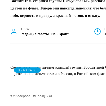
День Российского флага в детском саду № 6 г. Миллер
Воспитатель старшей группы Пискунова О.В. рассказала
цветов на флаге. Теперь они навсегда запомнят, что бел
небо, верность и правду, а красный – огонь и отвагу.
АВТОР
Редакция газеты "Наш край"
Совместно с воспитателем младшей группы Бородачевой 
ОБРАЗОВАНИЕ
подготовили с детьми стихи о России, о Российском флаге