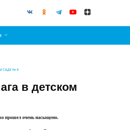
03-87
l.ru
о
М САДУ № 6
ага в детском