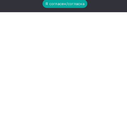
Я согласен/согласна
другие города →
Погода на 10 дней →
Повышение пенсий с
1 августа 2024 года:
кому и сколько
Ростов-на-Дону
вошел в топ-5
городов по
исторической