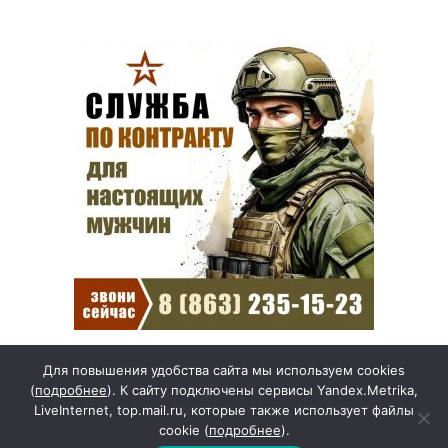
Для повышения удобства сайта мы используем cookies
(
подробнее
). К сайту подключены сервисы Yandex.Metrika,
Смолов призвал
LiveInternet, top.mail.ru, которые также использует файлы
российских футболистов
cookie (
подробнее
).
покинуть страну