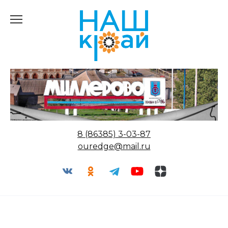
Перейти
к
содержанию
8 (86385) 3-03-87
ouredge@mail.ru