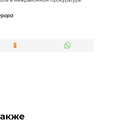
оле в межрайонной прокуратуре.
курора
"
также