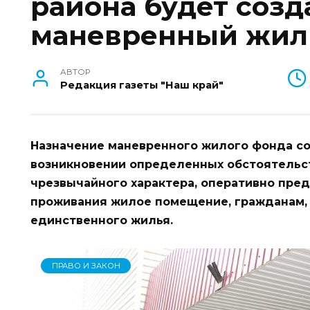
района будет созд
маневренный жи
АВТОР
Редакция газеты "Наш край"
Назначение маневренного жилого фонда сос
возникновении определенных обстоятельст
чрезвычайного характера, оперативно пре
проживания жилое помещение, гражданам,
единственного жилья.
ПРАВО И ЗАКОН