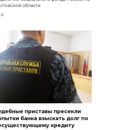
стовской области
8
удебные приставы пресекли
опытки банка взыскать долг по
есуществующему кредиту