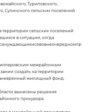
рвомайского, Туриловского,
го, Сулинского сельских поселений
а территории сельских поселений
вшихся в ситуации, когда
ятсянуждающимисявовнеочередномпр
 Миллеровским межрайонным
зании создать на территории
маневренный жилищный фонд.
бласти вынесены решения
айонного прокурора.