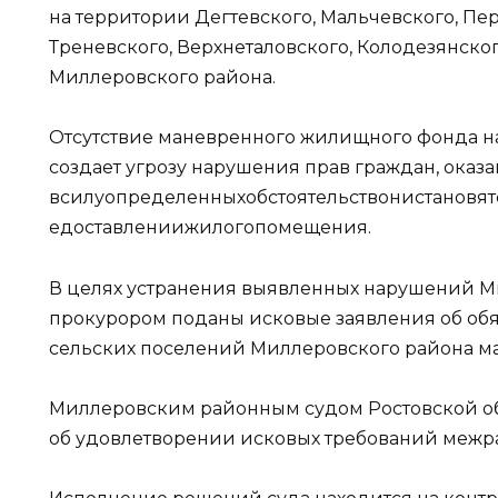
на территории Дегтевского, Мальчевского, Пе
Треневского, Верхнеталовского, Колодезянско
Миллеровского района.
Отсутствие маневренного жилищного фонда н
создает угрозу нарушения прав граждан, оказа
всилуопределенныхобстоятельствонистанов
едоставлениижилогопомещения.
В целях устранения выявленных нарушений
прокурором поданы исковые заявления об обя
сельских поселений Миллеровского района 
Миллеровским районным судом Ростовской о
об удовлетворении исковых требований межр