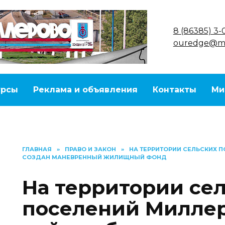
8 (86385) 3-
ouredge@ma
урсы
Реклама и объявления
Контакты
Ми
ГЛАВНАЯ
»
ПРАВО И ЗАКОН
»
НА ТЕРРИТОРИИ СЕЛЬСКИХ 
СОЗДАН МАНЕВРЕННЫЙ ЖИЛИЩНЫЙ ФОНД
На территории се
поселений Милле