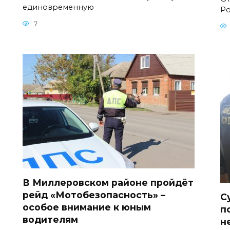
единовременную
Ро
7
В Миллеровском районе пройдёт
рейд «Мотобезопасность» –
С
особое внимание к юным
п
водителям
н