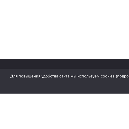
Для повышения удобства сайта мы используем cookies (
подро
Наименование (название) средства
Учредитель: Общество с ограниченн
Адрес редакции сайта: 346130, Ростов
Гл. редактор - Шевченко Татьяна А
Для детей старше 16 лет