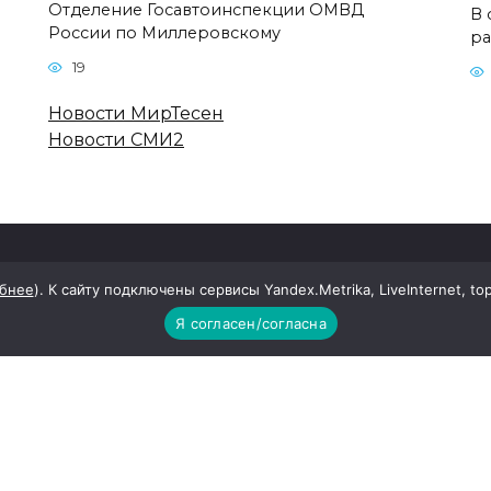
Отделение Госавтоинспекции ОМВД
В 
России по Миллеровскому
ра
19
Новости МирТесен
Новости СМИ2
бнее
). К сайту подключены сервисы Yandex.Metrika, LiveInternet, to
 массовой информации: Наш край
Я согласен/согласна
ой ответственностью "Редакция газеты "Наш край" Милл
ская обл., Миллеровский р-н, г. Миллерово, ул. 20 лет РК
лександровна