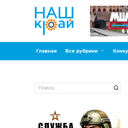
Перейти
к
содержанию
Главная
Все рубрики
Конк
Search
for: