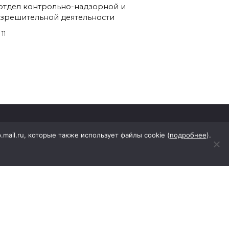
отдел контрольно-надзорной и
зрешительной деятельности
11
p.mail.ru, которые также использует файлы cookie (
подробнее
).
еровского района"
КА, д.41