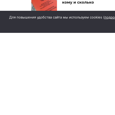
кому и сколько
Для повышения удобства сайта мы используем cookies (
подро
Ростов-на-Дону
вошел в топ-5
городов по
исторической
застройке
В Ростовской
области фиксируют
заболевания
крымской
геморрагической
лихорадкой