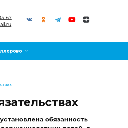
03-87
il.ru
ллерово
СТВАХ
язательствах
установлена обязанность