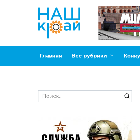
Перейти
к
содержанию
Главная
Все рубрики
Конк
Search
for: