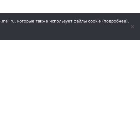
меют:
p.mail.ru, которые также использует файлы cookie (
подробнее
).
ение трех лет со дня рождения общего
ий уход за общим ребенком-
 восемнадцати лет или за общим
руг, ставший нетрудоспособным до
нта расторжения брака;
сионного возраста не позднее чем
сли супруги состояли в браке