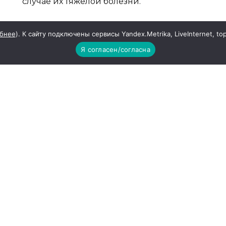
случае их тяжелой болезни.
Также право требовать взыскания алиментов и
бнее
). К сайту подключены сервисы Yandex.Metrika, LiveInternet, to
Я согласен/согласна
• бывшая жена в период беременности и в теч
ребенка;
• нуждающийся бывший супруг, осуществляющ
инвалидом до достижения ребенком возраста
ребенком — инвалидом с детства I группы;
• нетрудоспособный нуждающийся бывший суп
расторжения брака или в течение года с моме
• нуждающийся бывший супруг, достигший пен
через пять лет с момента расторжения брака, е
длительное время.