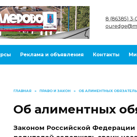
8 (86385) 3-
ouredge@ma
урсы
Реклама и объявления
Контакты
Ми
ГЛАВНАЯ
»
ПРАВО И ЗАКОН
»
ОБ АЛИМЕНТНЫХ ОБЯЗАТЕЛЬ
Об алиментных об
Законом Российской Федерации 