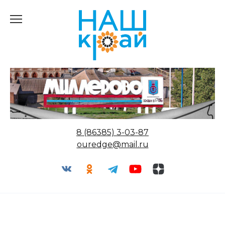
Перейти
к
содержанию
8 (86385) 3-03-87
ouredge@mail.ru