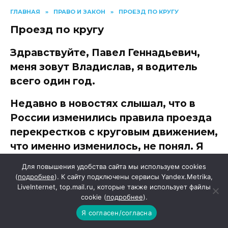
ГЛАВНАЯ
»
ПРАВО И ЗАКОН
»
ПРОЕЗД ПО КРУГУ
Проезд по кругу
Здравствуйте, Павел Геннадьевич,
меня зовут Владислав, я водитель
всего один год.
Недавно в новостях слышал, что в
России изменились правила проезда
перекрестков с круговым движением,
что именно изменилось, не понял. Я
не хотел бы нарушать ПДД. Не могли
Для повышения удобства сайта мы используем cookies
бы вы разъяснить эти правила?
(
подробнее
). К сайту подключены сервисы Yandex.Metrika,
LiveInternet, top.mail.ru, которые также использует файлы
cookie (
подробнее
).
АВТОР
НА ЧТЕНИЕ
Редакция газеты "Наш край"
1 мин
Я согласен/согласна
ОПУБЛИКОВАНО