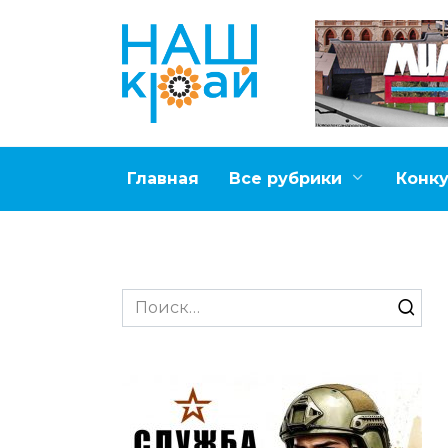
Перейти
к
содержанию
Главная
Все рубрики
Конк
Search
for: