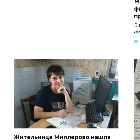
М
ф
п
В 
об
Жительница Миллерово нашла