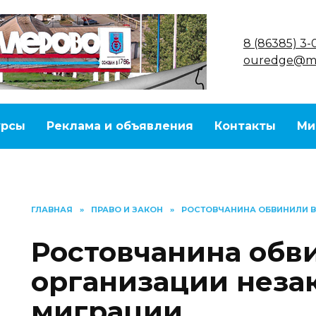
8 (86385) 3-
ouredge@ma
урсы
Реклама и объявления
Контакты
Ми
ГЛАВНАЯ
»
ПРАВО И ЗАКОН
»
РОСТОВЧАНИНА ОБВИНИЛИ В
Ростовчанина обв
организации неза
миграции