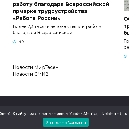
работу благодаря Всероссийской
ярмарке трудоустройства
«Работа России»
О
т
Более 2,3 тысячи человек нашли работу
б
благодаря Всероссийской
Тр
40
р
Новости МирТесен
Новости СМИ2
бнее
). К сайту подключены сервисы Yandex.Metrika, LiveInternet, to
 массовой информации: Наш край
Я согласен/согласна
ой ответственностью "Редакция газеты "Наш край" Милл