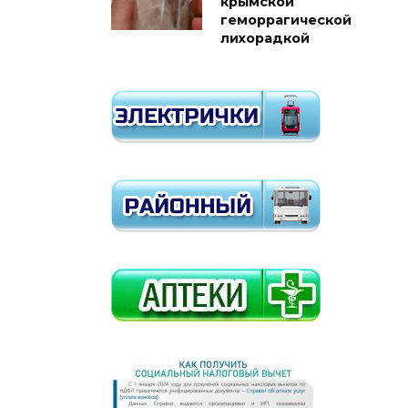
крымской
геморрагической
лихорадкой