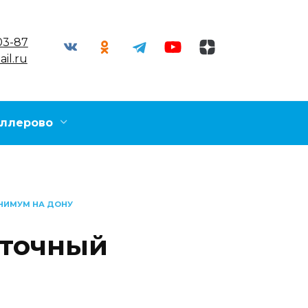
03-87
il.ru
ллерово
НИМУМ НА ДОНУ
иточный