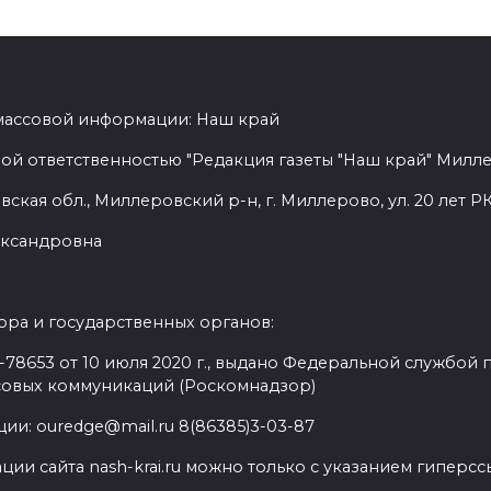
 массовой информации: Наш край
ой ответственностью "Редакция газеты "Наш край" Милл
ская обл., Миллеровский р-н, г. Миллерово, ул. 20 лет РК
лександровна
ра и государственных органов:
8653 от 10 июля 2020 г., выдано Федеральной службой п
совых коммуникаций (Роскомнадзор)
ии: ouredge@mail.ru 8(86385)3-03-87
ии сайта nash-krai.ru можно только с указанием гиперс