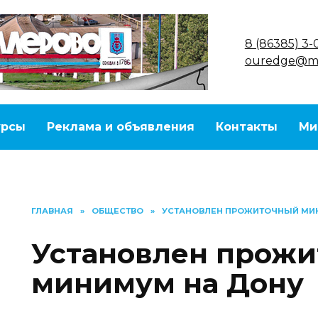
8 (86385) 3-
ouredge@ma
урсы
Реклама и объявления
Контакты
Ми
ГЛАВНАЯ
»
ОБЩЕСТВО
»
УСТАНОВЛЕН ПРОЖИТОЧНЫЙ МИ
Установлен прож
минимум на Дону