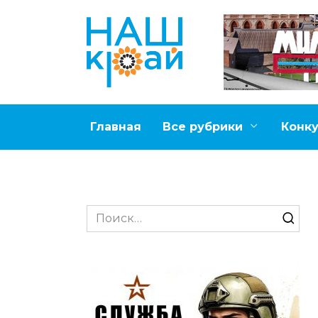
Перейти
к
содержанию
Главная
Все рубрики
Конк
Search
for: