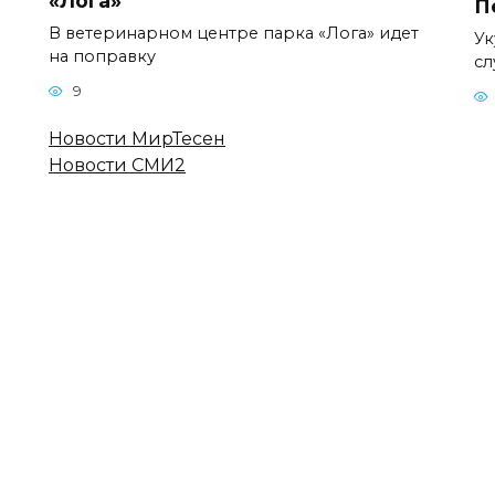
«Лога»
П
В ветеринарном центре парка «Лога» идет
Ук
на поправку
сл
9
Новости МирТесен
Новости СМИ2