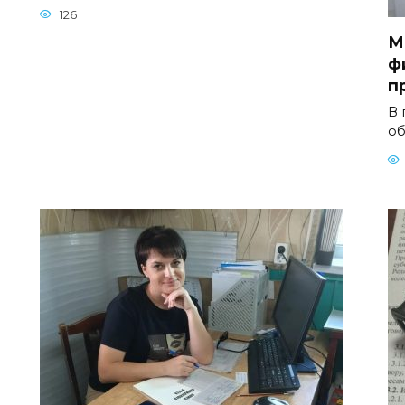
126
М
ф
п
В 
об