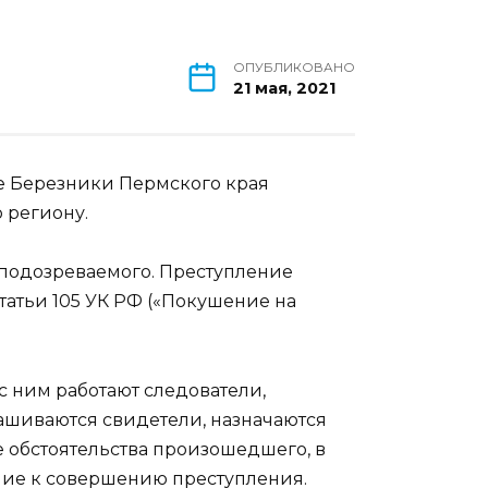
ОПУБЛИКОВАНО
21 мая, 2021
де Березники Пермского края
 региону.
с подозреваемого. Преступление
статьи 105 УК РФ («Покушение на
 ним работают следователи,
ашиваются свидетели, назначаются
 обстоятельства произошедшего, в
шие к совершению преступления.