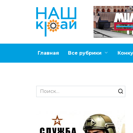
Перейти
к
содержанию
Главная
Все рубрики
Конк
Search
for: