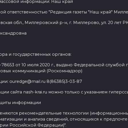
 массовой информации: Наш край
ой ответственностью "Редакция газеты "Наш край" Милл
ская обл., Миллеровский р-н, г. Миллерово, ул. 20 лет РК
лександровна
ра и государственных органов:
8653 от 10 июля 2020 г., выдано Федеральной службой п
совых коммуникаций (Роскомнадзор)
ии: ouredge@mail.ru 8(86385)3-03-87
ии сайта nash-krai.ru можно только с указанием гиперс
ащиты информации
еняются рекомендательные технологии (информационны
матизации и анализа сведений, относящихся к предпочте
ории Российской Федерации)".