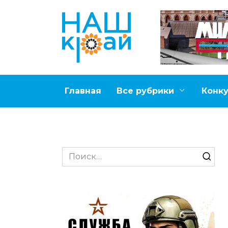
Перейти
к
содержанию
Главная
Все рубрики
Конк
Search
for: