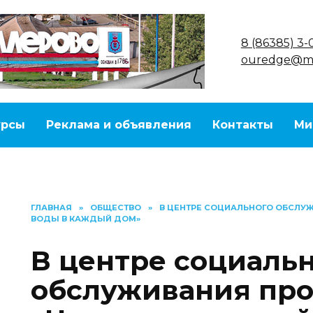
8 (86385) 3-
ouredge@ma
урсы
Реклама и объявления
Контакты
Ми
ГЛАВНАЯ
»
ОБЩЕСТВО
»
В ЦЕНТРЕ СОЦИАЛЬНОГО ОБСЛУ
ВОДЫ В КАЖДЫЙ ДОМ»
В центре социаль
обслуживания пр