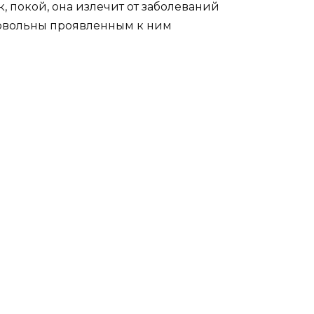
, покой, она излечит от заболеваний
 довольны проявленным к ним
"
также