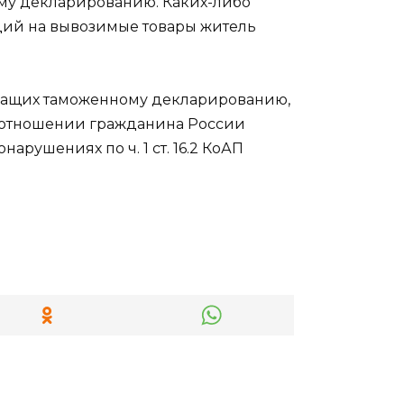
му декларированию. Каких-либо
ций на вывозимые товары житель
жащих таможенному декларированию,
в отношении гражданина России
арушениях по ч. 1 ст. 16.2 КоАП