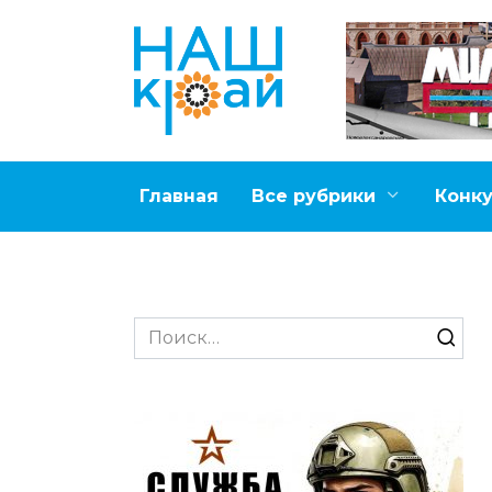
Перейти
к
содержанию
Главная
Все рубрики
Конк
Search
for: