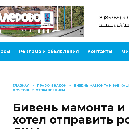
8 (86385) 3-
ouredge@ma
урсы
Реклама и объявления
Контакты
Ми
ГЛАВНАЯ
»
ПРАВО И ЗАКОН
»
БИВЕНЬ МАМОНТА И ЗУБ КАШ
ПОЧТОВЫМ ОТПРАВЛЕНИЕМ
Бивень мамонта и 
хотел отправить р