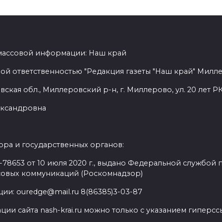
 массовой информации: Наш край
ой ответственностью "Редакция газеты "Наш край" Милл
ская обл., Миллеровский р-н, г. Миллерово, ул. 20 лет РК
лександровна
ра и государственных органов:
8653 от 10 июля 2020 г., выдано Федеральной службой п
совых коммуникаций (Роскомнадзор)
ии: ouredge@mail.ru 8(86385)3-03-87
ии сайта nash-krai.ru можно только с указанием гиперс