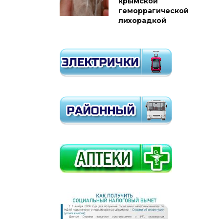
крымской
геморрагической
лихорадкой