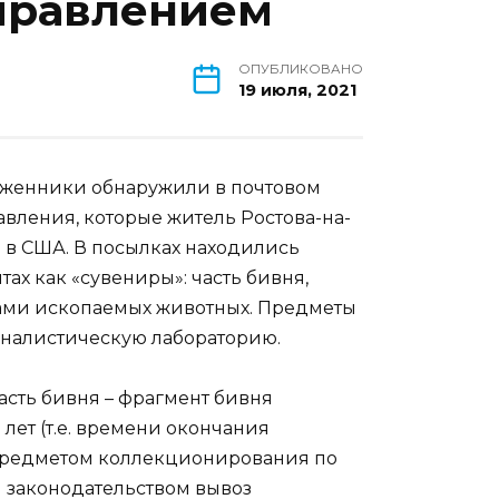
правлением
ОПУБЛИКОВАНО
19 июля, 2021
оженники обнаружили в почтовом
вления, которые житель Ростова-на-
 в США. В посылках находились
ах как «сувениры»: часть бивня,
тками ископаемых животных. Предметы
иналистическую лабораторию.
асть бивня – фрагмент бивня
лет (т.е. времени окончания
 предметом коллекционирования по
м законодательством вывоз