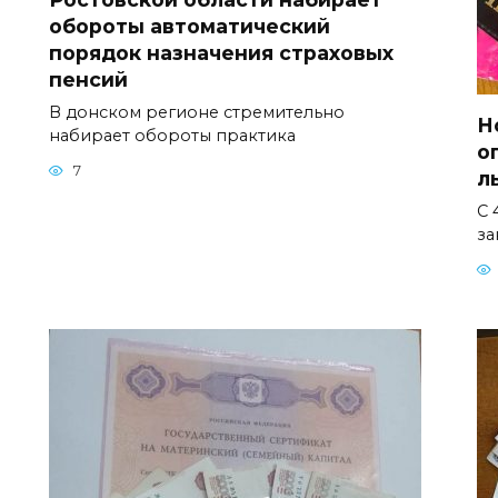
обороты автоматический
порядок назначения страховых
пенсий
В донском регионе стремительно
Н
набирает обороты практика
о
7
л
С 
за