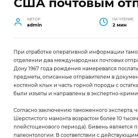
США почтовым от
АВТОР
НА ЧТЕНИЕ
admin
2 мин
При отработке оперативной информации там
отделении два международных почтовых отпра
Дону 1967 года рождения намеревался послать
предметы, описанные отправителем в документ
костяной клык и часть горной породы с оста
были изъяты и направлены в экспертно-крим
Согласно заключению таможенного эксперта, ч
Шерстистого мамонта возрастом более 10 тысяч 
плейстоценового периода). Бивень является
палеонтологии. В соответствии с действующи