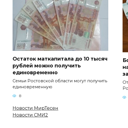
Остаток маткапитала до 10 тысяч
Б
рублей можно получить
н
единовременно
з
Семьи Ростовской области могут получить
От
единовременную
Ро
8
Новости МирТесен
Новости СМИ2