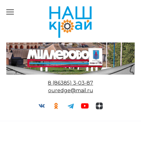
Перейти
к
содержанию
8 (86385) 3-03-87
ouredge@mail.ru